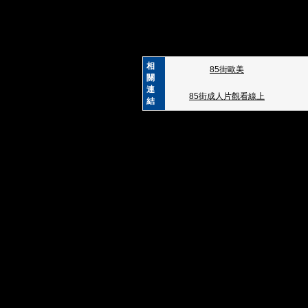
相
85街歐美
關
連
85街成人片觀看線上
結